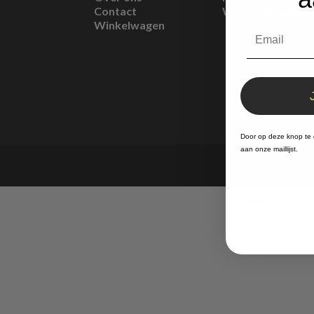
Contact
Wordt een affilia
Winkelwagen
Door op deze knop te 
aan onze maillijst.
De waardering va