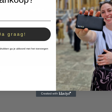
te
Retour Recht
KvK
Klachtenregeling
BT
NL8
Tel:
Emai
inf
Ja graag!
drukken ga je akkoord met het toevoegen
n surgestore.co bij
WebwinkelKeur Reviews
is 8.8/10 gebaseer