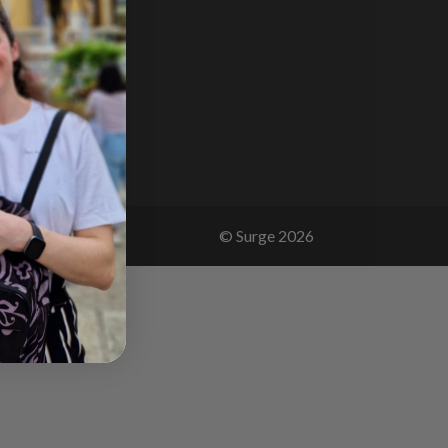
: 93428499
W:
66394874B01
085 902 4220
l:
o@surgestore.co
© Surge
2026
d op 238 reviews.