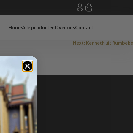
Home
Alle producten
Over ons
Contact
Next:
Kenneth uit Rumbeke
GE
terzwam 26
8 AZ
nddaarbuiten