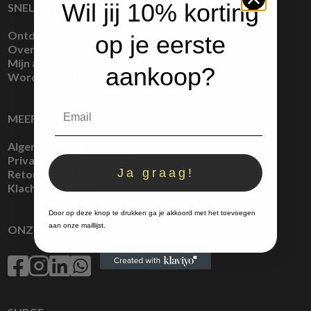
Wil jij 10% korting
SNEL MENU
Ontdek
op je eerste
Over ons
Mijn account
aankoop?
Wordt een affiliate
MEER
Algemene Voorwaarden
Privacy Policy
Ja graag!
Retour Recht
Klachtenregeling
Door op deze knop te drukken ga je akkoord met het toevoegen
aan onze maillijst.
ONZE SOCIALS