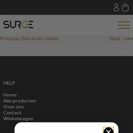
Skip
to
content
Bericht
Previous:
Berrie uit Leiden
Next:
Joke
navigatie
HELP
Home
Alle producten
Over ons
Contact
Winkelwagen