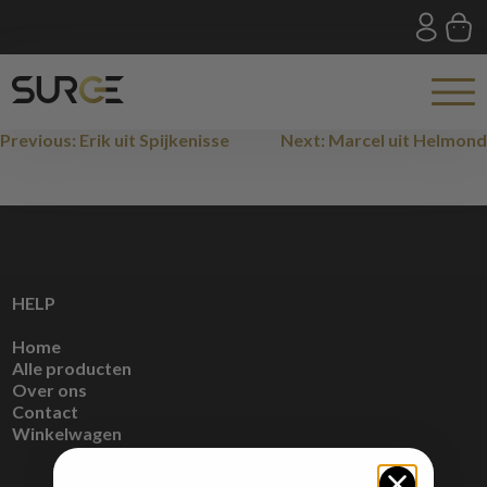
Skip
to
content
Bericht
Previous:
Erik uit Spijkenisse
Next:
Marcel uit Helmond
navigatie
HELP
Home
Alle producten
Over ons
Contact
Winkelwagen