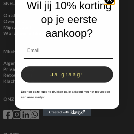
Wil jij 10% korting
SNEL MENU
Ontdek
op je eerste
Over ons
Mijn account
aankoop?
Wordt een affiliate
MEER
Algemene Voorwaarden
Privacy Policy
Ja graag!
Retour Recht
Klachtenregeling
Door op deze knop te drukken ga je akkoord met het toevoegen
aan onze maillijst.
ONZE SOCIALS