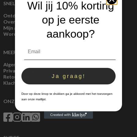
Wil jij 10% korting
SNEL MENU
Ontdek
op je eerste
Over ons
Mijn account
aankoop?
Wordt een affiliate
MEER
Algemene Voorwaarden
Privacy Policy
Ja graag!
Retour Recht
Klachtenregeling
Door op deze knop te drukken ga je akkoord met het toevoegen
aan onze maillijst.
ONZE SOCIALS