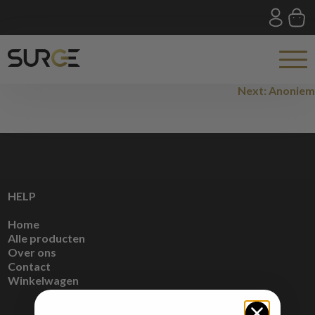
Skip
to
content
Bericht
Next:
Anoniem
navigatie
HELP
Home
Alle producten
Over ons
Contact
Winkelwagen