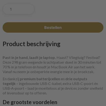
Surge
45W
20.000
mAh
Powerbank
Bestellen
quantity
Product beschrijving
Past in je hand, laadt je laptop.
Haast? Vliegtuig? Festival?
Deze 298 gram wegende krachtpatser duwt in 30 minuten tot
70 % in je telefoon én houdt je MacBook Air aan het werk.
Vanaf nu neem je onbeperkte energie mee in je broekzak.
En dankzij
premium batterijcellen
en
drie outputs
tegelijk
– ingebouwde USB‑C‑kabel, extra USB‑C‑poort én
USB‑A‑poort – laad je moeiteloos al je devices zonder snelheid
of levensduur op te offeren.
De grootste voordelen