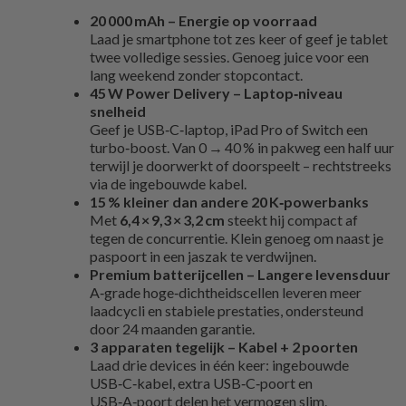
20 000 mAh – Energie op voorraad
Laad je smartphone tot zes keer of geef je tablet
twee volledige sessies. Genoeg juice voor een
lang weekend zonder stopcontact.
45 W Power Delivery – Laptop‑niveau
snelheid
Geef je USB‑C‑laptop, iPad Pro of Switch een
turbo‑boost. Van 0 → 40 % in pakweg een half uur
terwijl je doorwerkt of doorspeelt – rechtstreeks
via de ingebouwde kabel.
15 % kleiner dan andere 20 K‑powerbanks
Met
6,4 × 9,3 × 3,2 cm
steekt hij compact af
tegen de concurrentie. Klein genoeg om naast je
paspoort in een jaszak te verdwijnen.
Premium batterijcellen – Langere levensduur
A‑grade hoge‑dichtheidscellen leveren meer
laadcycli en stabiele prestaties, ondersteund
door 24 maanden garantie.
3 apparaten tegelijk – Kabel + 2 poorten
Laad drie devices in één keer: ingebouwde
USB‑C‑kabel, extra USB‑C‑poort en
USB‑A‑poort delen het vermogen slim.